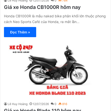
Lê Huy Hoàng
12/07/2026
0
784
Giá xe Honda CB1000R hôm nay
Honda CB1000R là mẫu naked bike phân khối lớn thuộc phong
cách Neo Sports Café của Honda, ra mắt lần…
Đọc Thêm »
Lê Huy Hoàng
12/07/2026
0
816
Giá xe Honda Blade 110 hôm nay