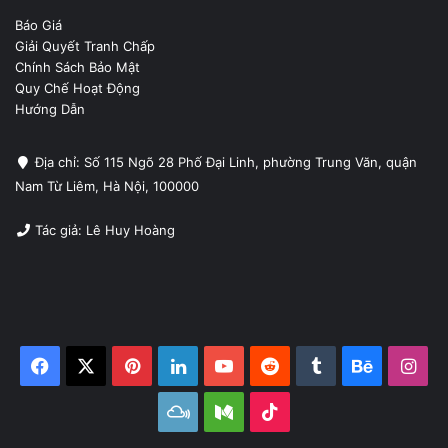
Báo Giá
Giải Quyết Tranh Chấp
Chính Sách Bảo Mật
Quy Chế Hoạt Động
Hướng Dẫn
Địa chỉ: Số 115 Ngõ 28 Phố Đại Linh, phường Trung Văn, quận
Nam Từ Liêm, Hà Nội, 100000
Tác giả: Lê Huy Hoàng
Facebook
X
Pinterest
LinkedIn
YouTube
Reddit
Tumblr
Behance
Ins
Mixcloud
Medium
TikTok