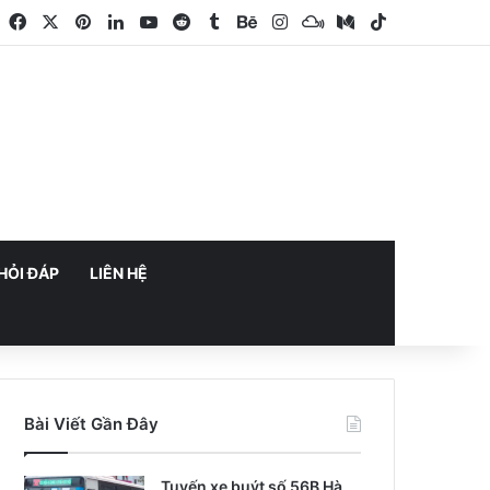
Facebook
X
Pinterest
LinkedIn
YouTube
Reddit
Tumblr
Behance
Instagram
Mixcloud
Medium
TikTok
HỎI ĐÁP
LIÊN HỆ
Bài Viết Gần Đây
Tuyến xe buýt số 56B Hà