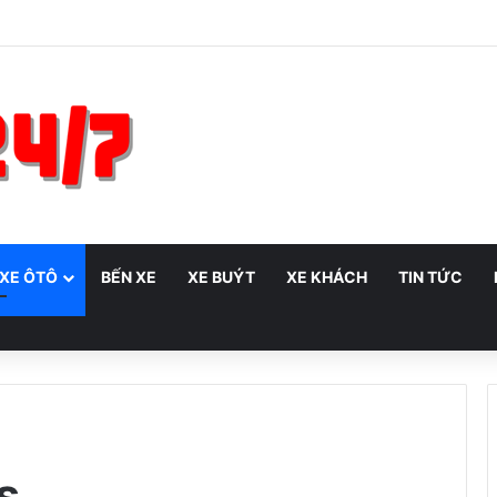
 XE ÔTÔ
BẾN XE
XE BUÝT
XE KHÁCH
TIN TỨC
s