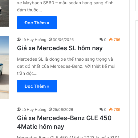
xe Maybach S560 – mẫu sedan hạng sang đình
đám thuộc…
Đọc Thêm »
Lê Huy Hoàng
30/06/2026
0
756
Giá xe Mercedes SL hôm nay
Mercedes SL là dòng xe thể thao sang trọng và
đắt đỏ nhất của Mercedes-Benz. Với thiết kế mui
trần độc…
Đọc Thêm »
Lê Huy Hoàng
25/06/2026
0
789
Giá xe Mercedes-Benz GLE 450
4Matic hôm nay
Mercedes-Benz GLE 450 4Matic 2023 là mẫu SUV