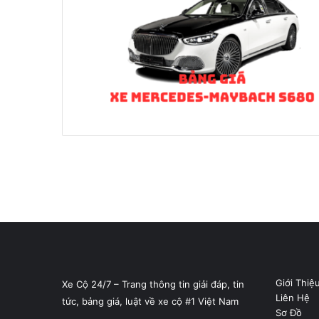
Giới Thiệ
Xe Cộ 24/7 – Trang thông tin giải đáp, tin
Liên Hệ
tức, bảng giá, luật về xe cộ #1 Việt Nam
Sơ Đồ