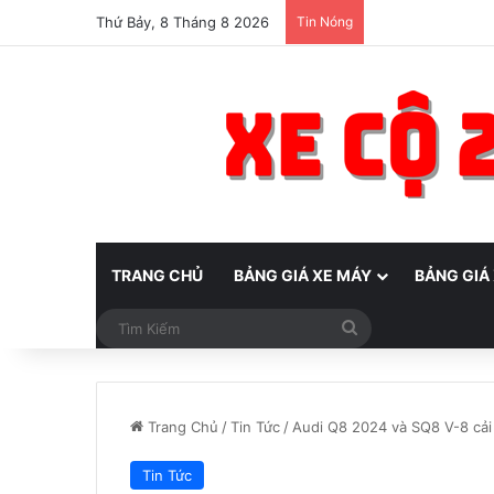
Thứ Bảy, 8 Tháng 8 2026
Tin Nóng
TRANG CHỦ
BẢNG GIÁ XE MÁY
BẢNG GIÁ
Tìm
Kiếm
Trang Chủ
/
Tin Tức
/
Audi Q8 2024 và SQ8 V-8 cải 
Tin Tức