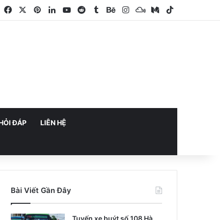
Facebook
X
Pinterest
LinkedIn
YouTube
Reddit
Tumblr
Behance
Instagram
Mixcloud
Medium
TikTok
HỎI ĐÁP
LIÊN HỆ
Bài Viết Gần Đây
Tuyến xe buýt số 108 Hà