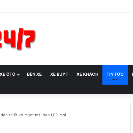
 XE ÔTÔ
BẾN XE
XE BUÝT
XE KHÁCH
TIN TỨC
tiến thiết kế mượt mà, đèn LED mới