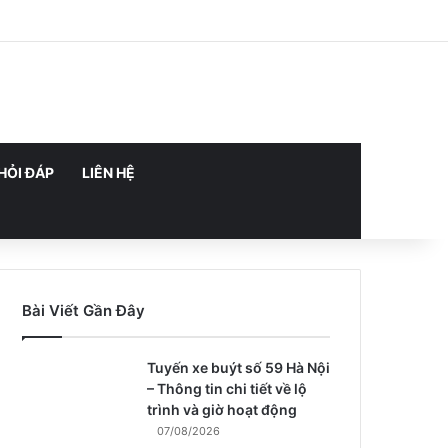
Facebook
X
Pinterest
LinkedIn
YouTube
Reddit
Tumblr
Behance
Instagram
Mixcloud
Medium
TikTok
HỎI ĐÁP
LIÊN HỆ
Bài Viết Gần Đây
Tuyến xe buýt số 59 Hà Nội
– Thông tin chi tiết về lộ
trình và giờ hoạt động
07/08/2026