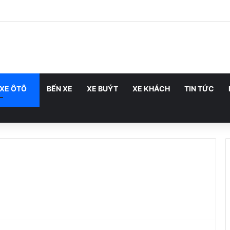
 XE ÔTÔ
BẾN XE
XE BUÝT
XE KHÁCH
TIN TỨC