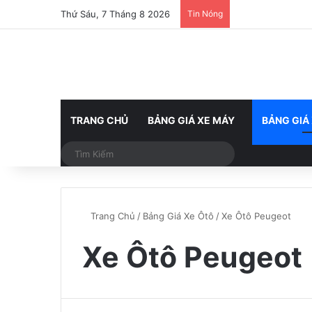
Thứ Sáu, 7 Tháng 8 2026
Tin Nóng
TRANG CHỦ
BẢNG GIÁ XE MÁY
BẢNG GIÁ
Tìm
Kiếm
Trang Chủ
/
Bảng Giá Xe Ôtô
/
Xe Ôtô Peugeot
Xe Ôtô Peugeot