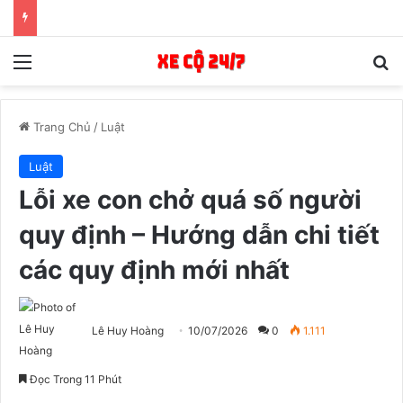
Menu
T
Trang Chủ
/
Luật
Luật
Lỗi xe con chở quá số người
quy định – Hướng dẫn chi tiết
các quy định mới nhất
Lê Huy Hoàng
10/07/2026
0
1.111
Đọc Trong 11 Phút