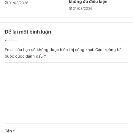
không đủ điều kiện
01/08/2026
01/08/2026
Để lại một bình luận
Email của bạn sẽ không được hiển thị công khai.
Các trường bắt
buộc được đánh dấu
*
B
ì
n
h
l
u
ậ
n
Tên
*