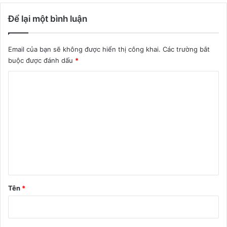
Để lại một bình luận
Email của bạn sẽ không được hiển thị công khai.
Các trường bắt
buộc được đánh dấu
*
B
ì
n
h
l
u
ậ
n
Tên
*
*