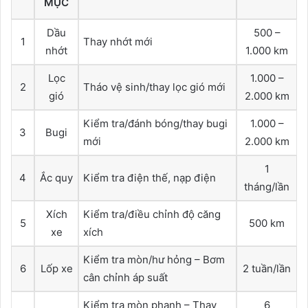
MỤC
Dầu
500 –
1
Thay nhớt mới
nhớt
1.000 km
Lọc
1.000 –
2
Tháo vệ sinh/thay lọc gió mới
gió
2.000 km
Kiểm tra/đánh bóng/thay bugi
1.000 –
3
Bugi
mới
2.000 km
1
4
Ắc quy
Kiểm tra điện thế, nạp điện
tháng/lần
Xích
Kiểm tra/điều chỉnh độ căng
5
500 km
xe
xích
Kiểm tra mòn/hư hỏng – Bơm
6
Lốp xe
2 tuần/lần
cân chỉnh áp suất
Kiểm tra mòn phanh – Thay
6