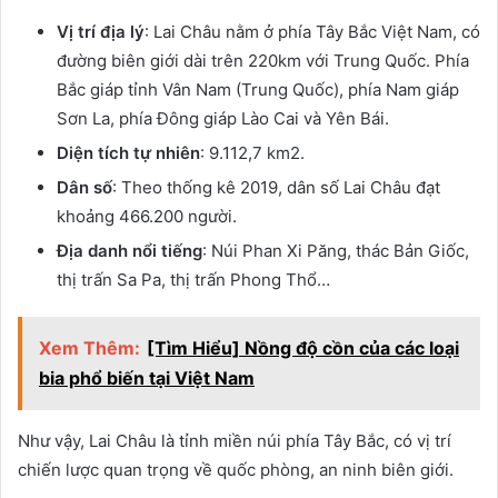
Vị trí địa lý
: Lai Châu nằm ở phía Tây Bắc Việt Nam, có
đường biên giới dài trên 220km với Trung Quốc. Phía
Bắc giáp tỉnh Vân Nam (Trung Quốc), phía Nam giáp
Sơn La, phía Đông giáp Lào Cai và Yên Bái.
Diện tích tự nhiên
: 9.112,7 km2.
Dân số
: Theo thống kê 2019, dân số Lai Châu đạt
khoảng 466.200 người.
Địa danh nổi tiếng
: Núi Phan Xi Păng, thác Bản Giốc,
thị trấn Sa Pa, thị trấn Phong Thổ…
Xem Thêm:
[Tìm Hiểu] Nồng độ cồn của các loại
bia phổ biến tại Việt Nam
Như vậy, Lai Châu là tỉnh miền núi phía Tây Bắc, có vị trí
chiến lược quan trọng về quốc phòng, an ninh biên giới.