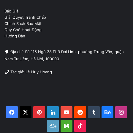
Báo Giá
Giải Quyết Tranh Chấp
Chính Sách Bảo Mật
Quy Chế Hoạt Động
Hướng Dẫn
Địa chỉ: Số 115 Ngõ 28 Phố Đại Linh, phường Trung Văn, quận
Nam Từ Liêm, Hà Nội, 100000
Tác giả: Lê Huy Hoàng
Facebook
X
Pinterest
LinkedIn
YouTube
Reddit
Tumblr
Behance
Ins
Mixcloud
Medium
TikTok