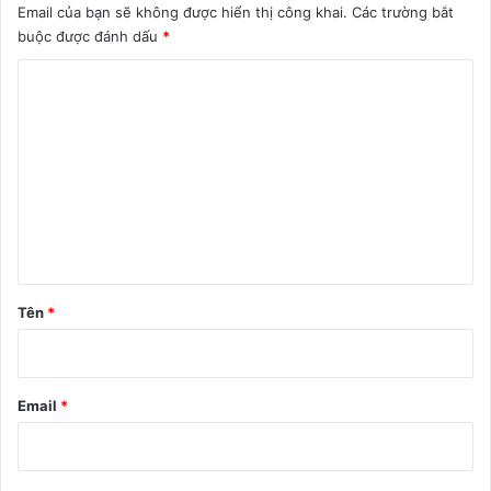
Email của bạn sẽ không được hiển thị công khai.
Các trường bắt
buộc được đánh dấu
*
B
ì
n
h
l
u
ậ
n
Tên
*
*
Email
*