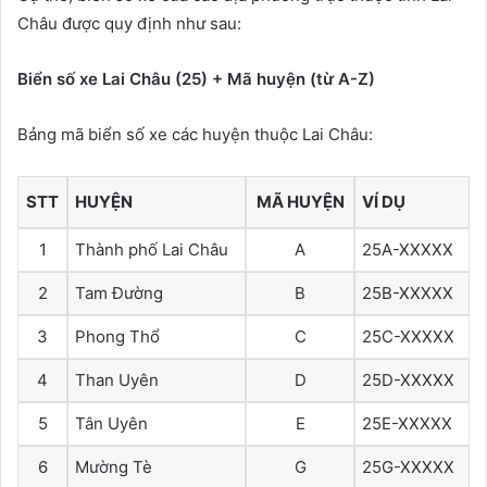
Châu được quy định như sau:
Biển số xe Lai Châu (25) + Mã huyện (từ A-Z)
Bảng mã biển số xe các huyện thuộc Lai Châu:
STT
HUYỆN
MÃ HUYỆN
VÍ DỤ
1
Thành phố Lai Châu
A
25A-XXXXX
2
Tam Đường
B
25B-XXXXX
3
Phong Thổ
C
25C-XXXXX
4
Than Uyên
D
25D-XXXXX
5
Tân Uyên
E
25E-XXXXX
6
Mường Tè
G
25G-XXXXX