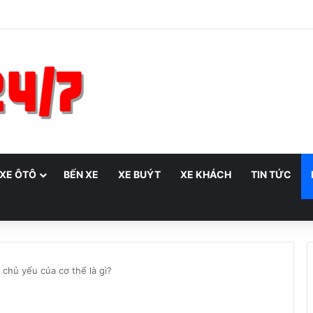
 XE ÔTÔ
BẾN XE
XE BUÝT
XE KHÁCH
TIN TỨC
 chủ yếu của cơ thể là gì?