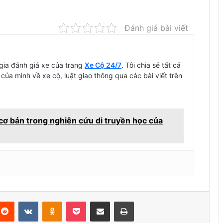
Đánh giá bài viết
ia đánh giá xe của trang
Xe Cộ 24/7
. Tôi chia sẻ tất cả
 của mình về xe cộ, luật giao thông qua các bài viết trên
cơ bản trong nghiên cứu di truyền học của
terest
Reddit
VKontakte
Odnoklassniki
Pocket
Chia Sẻ Qua Email
In