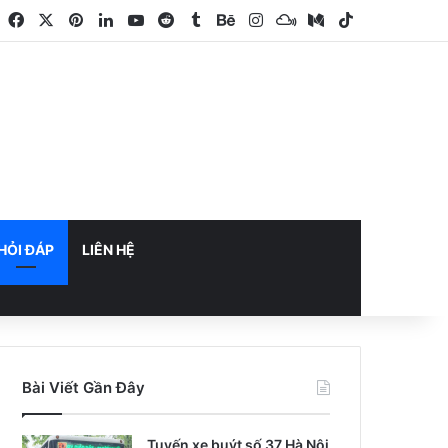
Facebook
X
Pinterest
LinkedIn
YouTube
Reddit
Tumblr
Behance
Instagram
Mixcloud
Medium
TikTok
HỎI ĐÁP
LIÊN HỆ
Bài Viết Gần Đây
Tuyến xe buýt số 37 Hà Nội