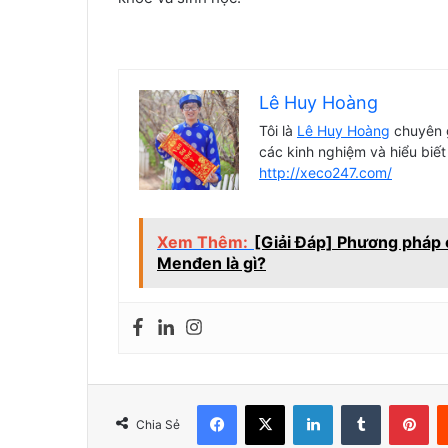
Lê Huy Hoàng
Tôi là
Lê Huy Hoàng
chuyên g
các kinh nghiệm và hiểu biết
http://xeco247.com/
Xem Thêm:
[Giải Đáp] Phương pháp 
Menđen là gì?
Facebook
X
LinkedIn
Tumblr
Pin
Chia Sẻ