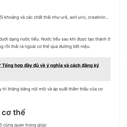
 khoáng và các chất thải như urê, axit uric, creatinin…
 dưới dạng nước tiểu. Nước tiểu sau khi được tạo thành ở
rồi thải ra ngoài cơ thể qua đường tiết niệu.
u? Tổng hợp đầy đủ về ý nghĩa và cách đăng ký
uy trì thăng bằng nội môi và áp suất thẩm thấu của cơ
i cơ thể
 vô cùng quan trọng giúp: