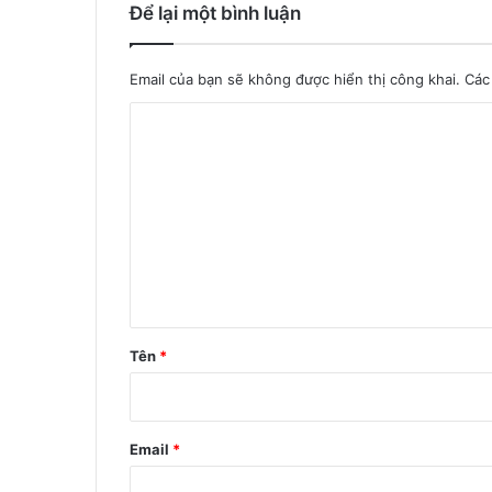
Để lại một bình luận
Email của bạn sẽ không được hiển thị công khai.
Các
B
ì
n
h
l
u
ậ
n
Tên
*
*
Email
*