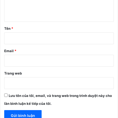
l
u
ậ
n
Tên
*
*
Email
*
Trang web
Lưu tên của tôi, email, và trang web trong trình duyệt này cho
lần bình luận kế tiếp của tôi.