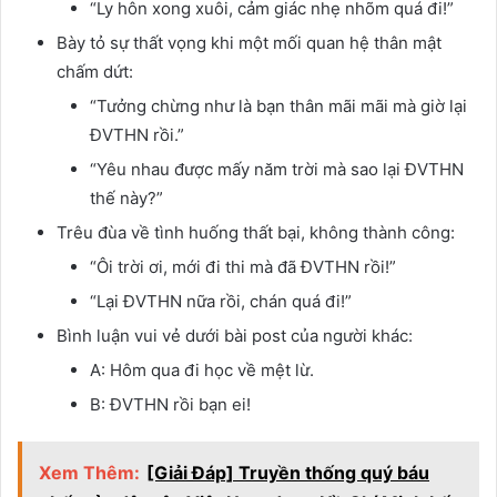
“Ly hôn xong xuôi, cảm giác nhẹ nhõm quá đi!”
Bày tỏ sự thất vọng khi một mối quan hệ thân mật
chấm dứt:
“Tưởng chừng như là bạn thân mãi mãi mà giờ lại
ĐVTHN rồi.”
“Yêu nhau được mấy năm trời mà sao lại ĐVTHN
thế này?”
Trêu đùa về tình huống thất bại, không thành công:
“Ôi trời ơi, mới đi thi mà đã ĐVTHN rồi!”
“Lại ĐVTHN nữa rồi, chán quá đi!”
Bình luận vui vẻ dưới bài post của người khác:
A: Hôm qua đi học về mệt lừ.
B: ĐVTHN rồi bạn ei!
Xem Thêm:
[Giải Đáp] Truyền thống quý báu