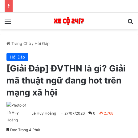
Menu
T
Trang Chủ
/
Hỏi Đáp
Hỏi Đáp
[Giải Đáp] ĐVTHN là gì? Giải
mã thuật ngữ đang hot trên
mạng xã hội
Lê Huy Hoàng
27/07/2026
0
2.768
Đọc Trong 4 Phút