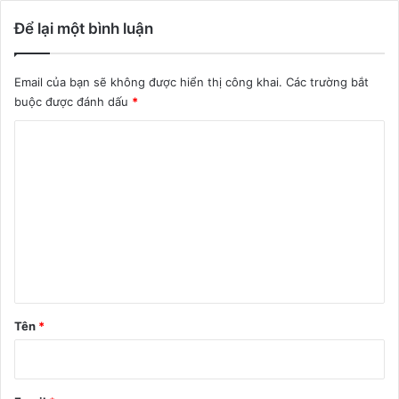
Để lại một bình luận
Email của bạn sẽ không được hiển thị công khai.
Các trường bắt
buộc được đánh dấu
*
B
ì
n
h
l
u
ậ
n
Tên
*
*