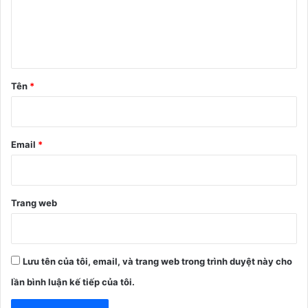
l
u
ậ
n
Tên
*
*
Email
*
Trang web
Lưu tên của tôi, email, và trang web trong trình duyệt này cho
lần bình luận kế tiếp của tôi.