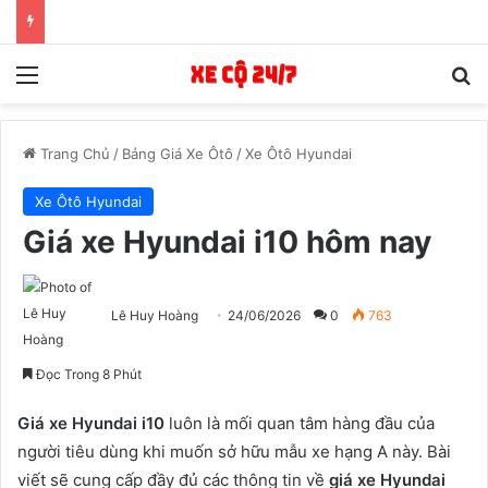
Menu
T
Trang Chủ
/
Bảng Giá Xe Ôtô
/
Xe Ôtô Hyundai
Xe Ôtô Hyundai
Giá xe Hyundai i10 hôm nay
Lê Huy Hoàng
24/06/2026
0
763
Đọc Trong 8 Phút
Giá xe Hyundai i10
luôn là mối quan tâm hàng đầu của
người tiêu dùng khi muốn sở hữu mẫu xe hạng A này. Bài
viết sẽ cung cấp đầy đủ các thông tin về
giá xe Hyundai