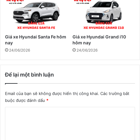
Giá xe Hyundai Santa Fe hôm
Giá xe Hyundai Grand i10
nay
hôm nay
24/06/2026
24/06/2026
Để lại một bình luận
Email của bạn sẽ không được hiển thị công khai.
Các trường bắt
buộc được đánh dấu
*
B
ì
n
h