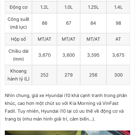
Động cơ
1.2L
1.0L
1.25L
1.4L
Công suất
86
67
84
98
(mã lực)
Hộp số
MT/AT
MT/AT
MT/AT
AT
Chiều dài
3,670
3,600
3,595
3,675
(mm)
Khoang
252
279
256
300
hành lý (L)
Nhìn chung, giá xe Hyundai i10 khá cạnh tranh trong phân
khúc, cao hơn một chút so với Kia Morning và VinFast
Fadil. Tuy nhiên, Hyundai i10 lại có ưu thế về động cơ và
trang bị (như màn hình giải trí, cảm biến…).