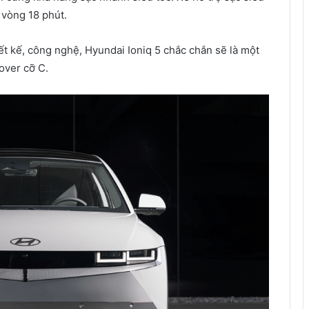
 vòng 18 phút.
ết kế, công nghệ, Hyundai Ioniq 5 chắc chắn sẽ là một
over cỡ C.