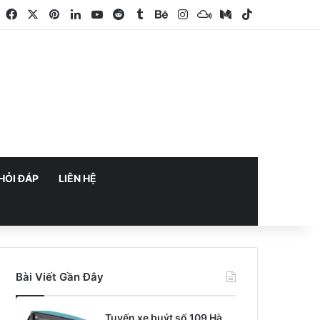
Facebook
X
Pinterest
LinkedIn
YouTube
Reddit
Tumblr
Behance
Instagram
Mixcloud
Medium
TikTok
HỎI ĐÁP
LIÊN HỆ
Bài Viết Gần Đây
Tuyến xe buýt số 109 Hà