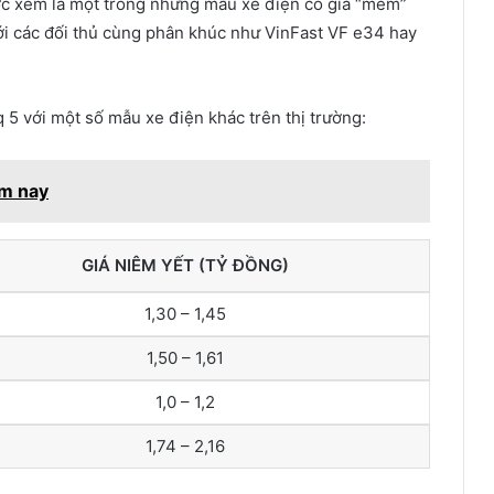
ược xem là một trong những mẫu xe điện có giá “mềm”
ới các đối thủ cùng phân khúc như VinFast VF e34 hay
q 5 với một số mẫu xe điện khác trên thị trường:
ôm nay
GIÁ NIÊM YẾT (TỶ ĐỒNG)
1,30 – 1,45
1,50 – 1,61
1,0 – 1,2
1,74 – 2,16