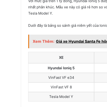
Với mức giá trên 1 tỷ đồng, Hyundai Ioniq 5 đ
nhất phân khúc. Mẫu xe này có giá rẻ hơn so v
Tesla Model Y.
Dưới đây là bảng so sánh giá niêm yết của Ioni
Xem Thêm:
Giá xe Hyundai Santa Fe h
XE
Hyundai Ioniq 5
VinFast VF e34
VinFast VF 8
Tesla Model Y