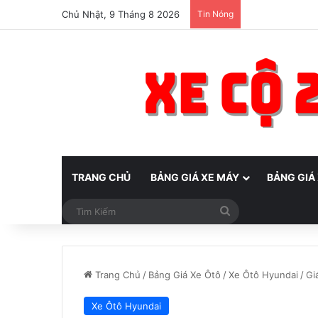
Chủ Nhật, 9 Tháng 8 2026
Tin Nóng
TRANG CHỦ
BẢNG GIÁ XE MÁY
BẢNG GIÁ
Tìm
Kiếm
Trang Chủ
/
Bảng Giá Xe Ôtô
/
Xe Ôtô Hyundai
/
Gi
Xe Ôtô Hyundai