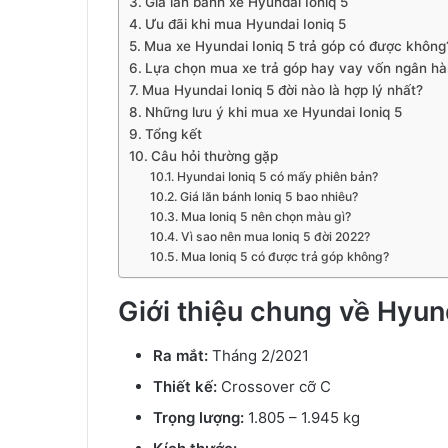
Giá lăn bánh xe Hyundai Ioniq 5
Ưu đãi khi mua Hyundai Ioniq 5
Mua xe Hyundai Ioniq 5 trả góp có được không
Lựa chọn mua xe trả góp hay vay vốn ngân h
Mua Hyundai Ioniq 5 đời nào là hợp lý nhất?
Những lưu ý khi mua xe Hyundai Ioniq 5
Tổng kết
Câu hỏi thường gặp
Hyundai Ioniq 5 có mấy phiên bản?
Giá lăn bánh Ioniq 5 bao nhiêu?
Mua Ioniq 5 nên chọn màu gì?
Vì sao nên mua Ioniq 5 đời 2022?
Mua Ioniq 5 có được trả góp không?
Giới thiệu chung về Hyund
Ra mắt:
Tháng 2/2021
Thiết kế:
Crossover cỡ C
Trọng lượng:
1.805 – 1.945 kg