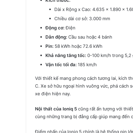
Kích thước:
Dài x Rộng x Cao: 4.635 x 1.890 x 1.
Chiều dài cơ sở: 3.000 mm
Động cơ:
Điện
Dẫn động:
Cầu sau hoặc 4 bánh
Pin:
58 kWh hoặc 72.6 kWh
Khả năng tăng tốc:
0-100 km/h trong 5,2 
Vận tốc tối đa:
185 km/h
Với thiết kế mang phong cách tương lai, kích th
C. Xe sở hữu ngoại hình vuông vức, phá cách so
xe điện hiện nay.
Nội thất của Ioniq 5
cũng rất ấn tượng với thiết
cùng những trang bị đẳng cấp giúp mang đến cả
Điểm nhấn của Ioniq 5 chính là hệ thống pin lớ