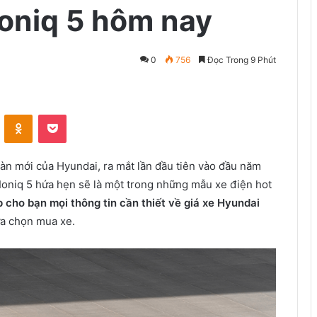
Ioniq 5 hôm nay
0
756
Đọc Trong 9 Phút
VKontakte
Odnoklassniki
Pocket
àn mới của Hyundai, ra mắt lần đầu tiên vào đầu năm
, Ioniq 5 hứa hẹn sẽ là một trong những mẫu xe điện hot
p cho bạn mọi thông tin cần thiết về giá xe Hyundai
ựa chọn mua xe.