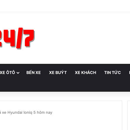
 XE ÔTÔ
BẾN XE
XE BUÝT
XE KHÁCH
TIN TỨC
á xe Hyundai Ioniq 5 hôm nay