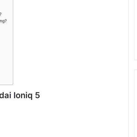
?
àng?
ai Ioniq 5