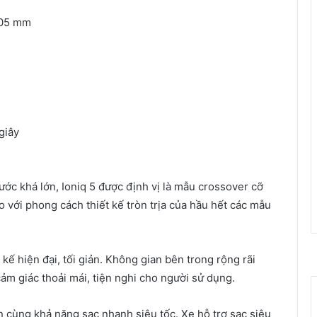
605 mm
giây
ước khá lớn, Ioniq 5 được định vị là mẫu crossover cỡ
 với phong cách thiết kế tròn trịa của hầu hết các mẫu
 kế hiện đại, tối giản. Không gian bên trong rộng rãi
m giác thoải mái, tiện nghi cho người sử dụng.
n cùng khả năng sạc nhanh siêu tốc. Xe hỗ trợ sạc siêu