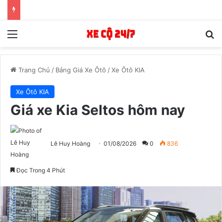
Menu
T
Trang Chủ
/
Bảng Giá Xe Ôtô
/
Xe Ôtô KIA
Xe Ôtô KIA
Giá xe Kia Seltos hôm nay
Lê Huy Hoàng
01/08/2026
0
836
Đọc Trong 4 Phút