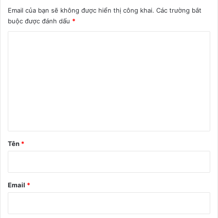
Email của bạn sẽ không được hiển thị công khai.
Các trường bắt
buộc được đánh dấu
*
B
ì
n
h
l
u
ậ
n
Tên
*
*
Email
*