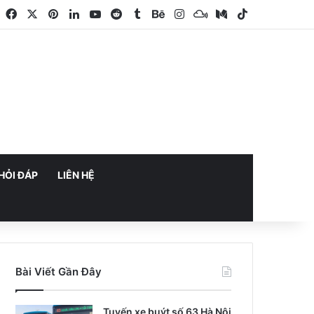
Facebook
X
Pinterest
LinkedIn
YouTube
Reddit
Tumblr
Behance
Instagram
Mixcloud
Medium
TikTok
HỎI ĐÁP
LIÊN HỆ
Bài Viết Gần Đây
Tuyến xe buýt số 63 Hà Nội