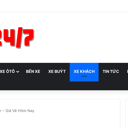
 XE ÔTÔ
BẾN XE
XE BUÝT
XE KHÁCH
TIN TỨC
nh – Giá Vé Hôm Nay