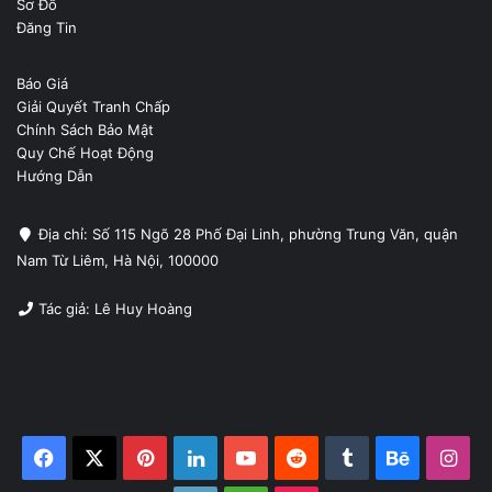
Sơ Đồ
Đăng Tin
Báo Giá
Giải Quyết Tranh Chấp
Chính Sách Bảo Mật
Quy Chế Hoạt Động
Hướng Dẫn
Địa chỉ: Số 115 Ngõ 28 Phố Đại Linh, phường Trung Văn, quận
Nam Từ Liêm, Hà Nội, 100000
Tác giả: Lê Huy Hoàng
Facebook
X
Pinterest
LinkedIn
YouTube
Reddit
Tumblr
Behance
Ins