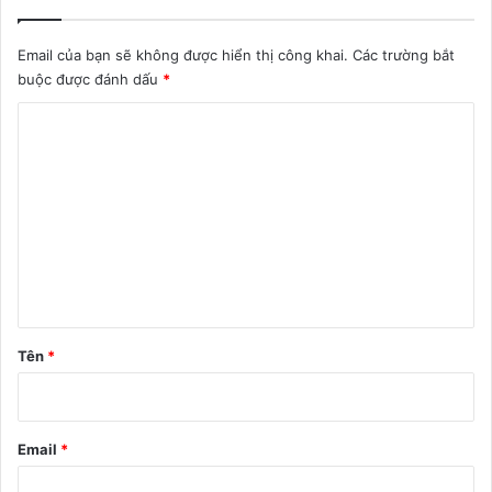
Email của bạn sẽ không được hiển thị công khai.
Các trường bắt
buộc được đánh dấu
*
B
ì
n
h
l
u
ậ
n
Tên
*
*
Email
*