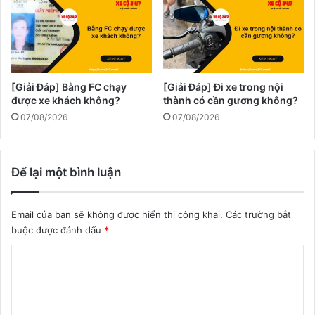
[Giải Đáp] Bằng FC chạy
[Giải Đáp] Đi xe trong nội
được xe khách không?
thành có cần gương không?
07/08/2026
07/08/2026
Để lại một bình luận
Email của bạn sẽ không được hiển thị công khai.
Các trường bắt
buộc được đánh dấu
*
B
ì
n