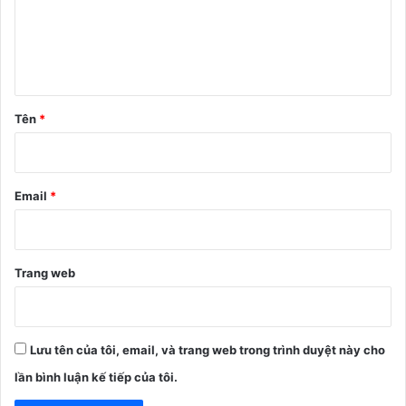
h
l
u
ậ
n
Tên
*
*
Email
*
Trang web
Lưu tên của tôi, email, và trang web trong trình duyệt này cho
lần bình luận kế tiếp của tôi.