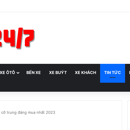
 XE ÔTÔ
BẾN XE
XE BUÝT
XE KHÁCH
TIN TỨC
 cỡ trung đáng mua nhất 2023