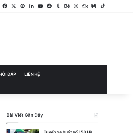
Facebook
X
Pinterest
LinkedIn
YouTube
Reddit
Tumblr
Behance
Instagram
Mixcloud
Medium
TikTok
HỎI ĐÁP
LIÊN HỆ
Bài Viết Gần Đây
Tuyến xe buýt số 158 Hà