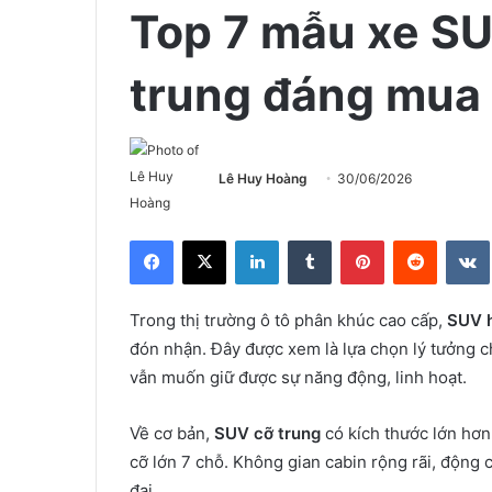
Top 7 mẫu xe S
trung đáng mua
Lê Huy Hoàng
30/06/2026
Facebook
X
LinkedIn
Tumblr
Pinterest
Reddit
Trong thị trường ô tô phân khúc cao cấp,
SUV h
đón nhận. Đây được xem là lựa chọn lý tưởng c
vẫn muốn giữ được sự năng động, linh hoạt.
Về cơ bản,
SUV cỡ trung
có kích thước lớn hơ
cỡ lớn 7 chỗ. Không gian cabin rộng rãi, động 
đại.