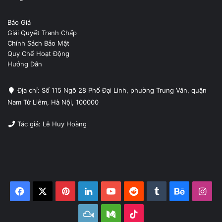
Báo Giá
Giải Quyết Tranh Chấp
Chính Sách Bảo Mật
Quy Chế Hoạt Động
Hướng Dẫn
Địa chỉ: Số 115 Ngõ 28 Phố Đại Linh, phường Trung Văn, quận
Nam Từ Liêm, Hà Nội, 100000
Tác giả: Lê Huy Hoàng
Facebook
X
Pinterest
LinkedIn
YouTube
Reddit
Tumblr
Behance
Ins
Mixcloud
Medium
TikTok