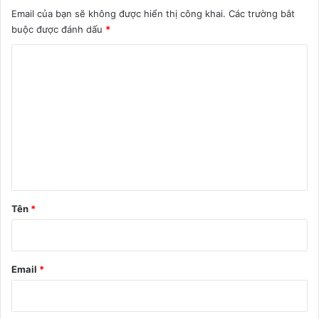
Email của bạn sẽ không được hiển thị công khai.
Các trường bắt
buộc được đánh dấu
*
B
ì
n
h
l
u
ậ
n
Tên
*
*
Email
*