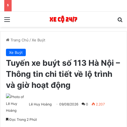
Menu
T
Trang Chủ
/
Xe Buýt
Xe Buýt
Tuyến xe buýt số 113 Hà Nội –
Thông tin chi tiết về lộ trình
và giờ hoạt động
Lê Huy Hoàng
09/08/2026
0
2.207
Đọc Trong 2 Phút