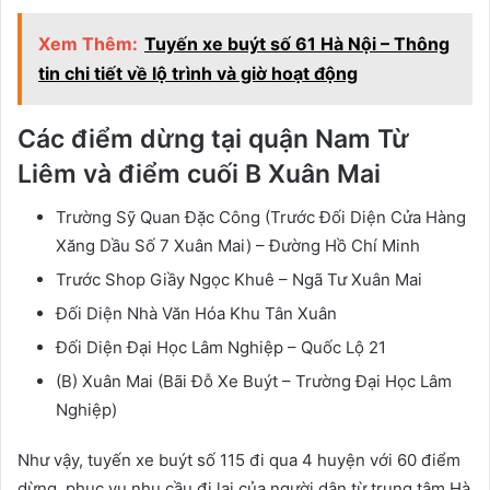
Xem Thêm:
Tuyến xe buýt số 61 Hà Nội – Thông
tin chi tiết về lộ trình và giờ hoạt động
Các điểm dừng tại quận Nam Từ
Liêm và điểm cuối B Xuân Mai
Trường Sỹ Quan Đặc Công (Trước Đối Diện Cửa Hàng
Xăng Dầu Số 7 Xuân Mai) – Đường Hồ Chí Minh
Trước Shop Giầy Ngọc Khuê – Ngã Tư Xuân Mai
Đối Diện Nhà Văn Hóa Khu Tân Xuân
Đối Diện Đại Học Lâm Nghiệp – Quốc Lộ 21
(B) Xuân Mai (Bãi Đỗ Xe Buýt – Trường Đại Học Lâm
Nghiệp)
Như vậy, tuyến xe buýt số 115 đi qua 4 huyện với 60 điểm
dừng, phục vụ nhu cầu đi lại của người dân từ trung tâm Hà