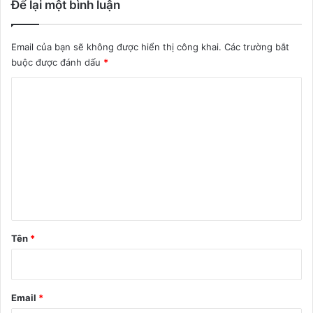
Để lại một bình luận
Email của bạn sẽ không được hiển thị công khai.
Các trường bắt
buộc được đánh dấu
*
B
ì
n
h
l
u
ậ
n
Tên
*
*
Email
*