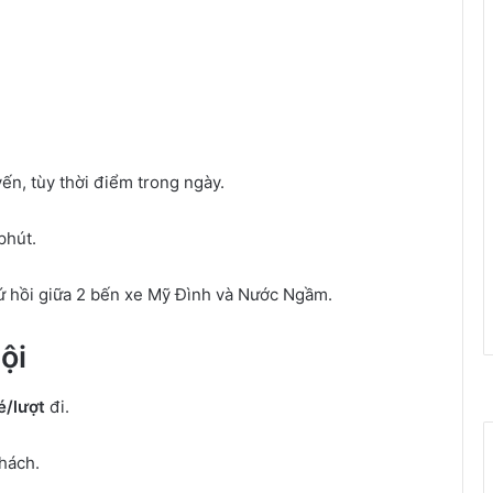
n, tùy thời điểm trong ngày.
phút.
 hồi giữa 2 bến xe Mỹ Đình và Nước Ngầm.
ội
é/lượt
đi.
khách.