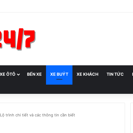
 XE ÔTÔ
BẾN XE
XE BUÝT
XE KHÁCH
TIN TỨC
ộ trình chi tiết và các thông tin cần biết