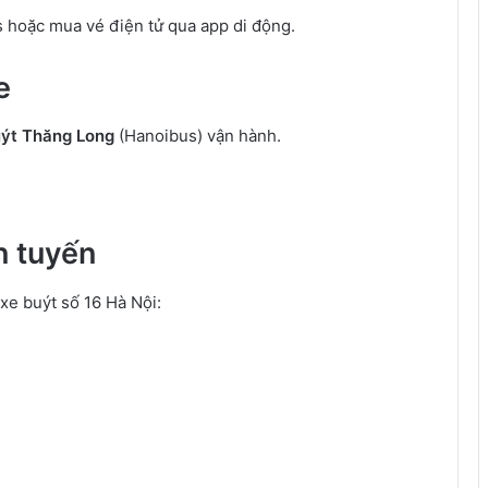
s hoặc mua vé điện tử qua app di động.
e
uýt Thăng Long
(Hanoibus) vận hành.
n tuyến
xe buýt số 16 Hà Nội: