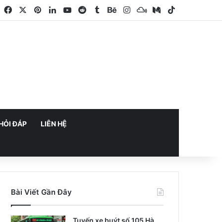
Facebook
X
Pinterest
LinkedIn
YouTube
Reddit
Tumblr
Behance
Instagram
Mixcloud
Medium
TikTok
HỎI ĐÁP
LIÊN HỆ
Bài Viết Gần Đây
Tuyến xe buýt số 105 Hà