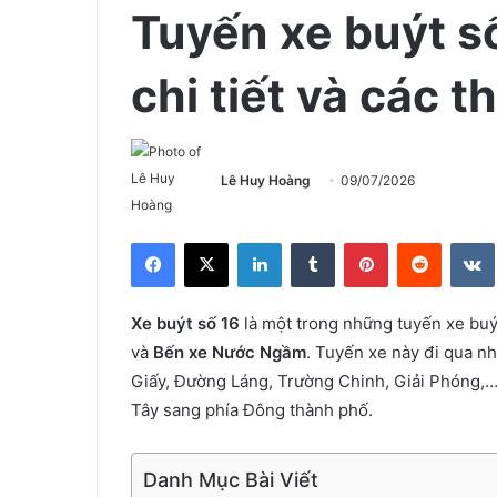
Tuyến xe buýt số
chi tiết và các t
Lê Huy Hoàng
09/07/2026
Facebook
X
LinkedIn
Tumblr
Pinterest
Reddit
Xe buýt số 16
là một trong những tuyến xe buýt
và
Bến xe Nước Ngầm
. Tuyến xe này đi qua 
Giấy, Đường Láng, Trường Chinh, Giải Phóng,… 
Tây sang phía Đông thành phố.
Danh Mục Bài Viết