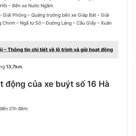
c Hồi – Bến xe Nước Ngầm
Giải Phóng – Quảng trường bến xe Giáp Bát – Giải
 Chinh – Ngã tư Sở – Đường Láng – Cầu Giấy – Xuân
– Thông tin chi tiết về lộ trình và giờ hoạt động
ảng
13,7km
.
ạt động của xe buýt số 16 Hà
 đến 21h đêm: