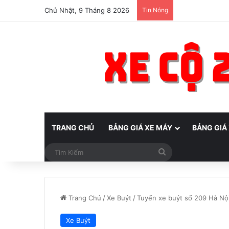
Chủ Nhật, 9 Tháng 8 2026
Tin Nóng
TRANG CHỦ
BẢNG GIÁ XE MÁY
BẢNG GIÁ
Tìm
Kiếm
Trang Chủ
/
Xe Buýt
/
Tuyến xe buýt số 209 Hà Nội 
Xe Buýt