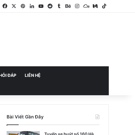
Facebook
X
Pinterest
LinkedIn
YouTube
Reddit
Tumblr
Behance
Instagram
Mixcloud
Medium
TikTok
HỎI ĐÁP
LIÊN HỆ
Bài Viết Gần Đây
Tuyến xe buýt số 160 Hà