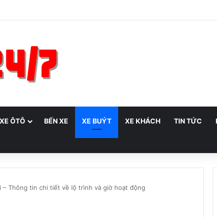
 XE ÔTÔ
BẾN XE
XE BUÝT
XE KHÁCH
TIN TỨC
– Thông tin chi tiết về lộ trình và giờ hoạt động