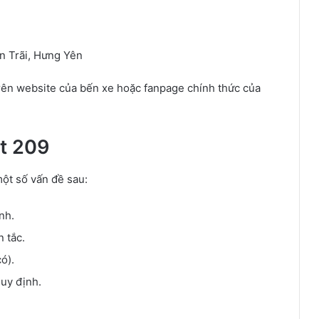
n Trãi, Hưng Yên
 trên website của bến xe hoặc fanpage chính thức của
ýt 209
một số vấn đề sau:
nh.
n tắc.
ó).
uy định.