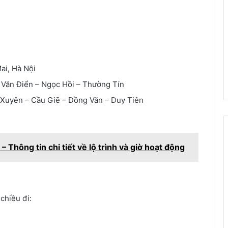
ai, Hà Nội
– Văn Điển – Ngọc Hồi – Thường Tín
 Xuyên – Cầu Giẽ – Đồng Văn – Duy Tiên
 Thông tin chi tiết về lộ trình và giờ hoạt động
 chiều đi: