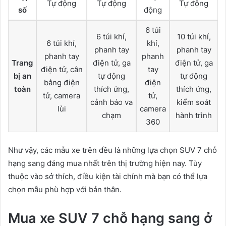
Tự động
Tự động
Tự động
số
động
6 túi
6 túi khí,
10 túi khí,
6 túi khí,
khí,
phanh tay
phanh tay
phanh tay
phanh
Trang
điện tử, ga
điện tử, ga
điện tử, cân
tay
bị an
tự động
tự động
bằng điện
điện
toàn
thích ứng,
thích ứng,
tử, camera
tử,
cảnh báo va
kiểm soát
lùi
camera
chạm
hành trình
360
Như vậy, các mẫu xe trên đều là những lựa chọn SUV 7 chỗ
hạng sang đáng mua nhất trên thị trường hiện nay. Tùy
thuộc vào sở thích, điều kiện tài chính mà bạn có thể lựa
chọn mẫu phù hợp với bản thân.
Mua xe SUV 7 chỗ hạng sang ở