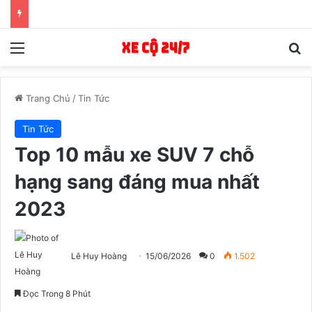
Menu
T
Trang Chủ
/
Tin Tức
Tin Tức
Top 10 mẫu xe SUV 7 chỗ
hạng sang đáng mua nhất
2023
Lê Huy Hoàng
15/06/2026
0
1.502
Đọc Trong 8 Phút