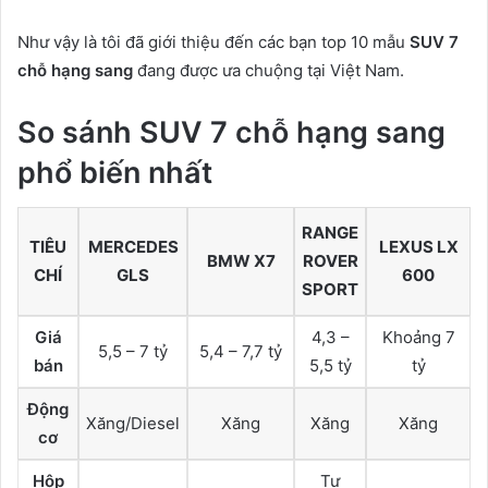
Như vậy là tôi đã giới thiệu đến các bạn top 10 mẫu
SUV 7
chỗ hạng sang
đang được ưa chuộng tại Việt Nam.
So sánh SUV 7 chỗ hạng sang
phổ biến nhất
RANGE
TIÊU
MERCEDES
LEXUS LX
BMW X7
ROVER
CHÍ
GLS
600
SPORT
Giá
4,3 –
Khoảng 7
5,5 – 7 tỷ
5,4 – 7,7 tỷ
bán
5,5 tỷ
tỷ
Động
Xăng/Diesel
Xăng
Xăng
Xăng
cơ
Hộp
Tự