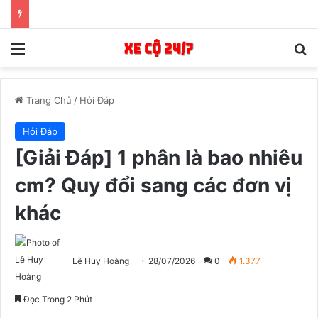
Menu
T
Trang Chủ
/
Hỏi Đáp
Hỏi Đáp
[Giải Đáp] 1 phân là bao nhiêu
cm? Quy đổi sang các đơn vị
khác
Lê Huy Hoàng
28/07/2026
0
1.377
Đọc Trong 2 Phút