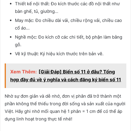
Thiết kế nội thất: Đo kích thước các đồ nội thất như
bàn ghế, tủ, giường…
May mặc: Đo chiều dài vải, chiều rộng vải, chiều cao
cổ áo…
Nghề mộc: Đo kích cỡ các chi tiết, bộ phận làm bằng
gỗ.
Vẽ kỹ thuật: Ký hiệu kích thước trên bản vẽ.
Xem Thêm:
[Giải Đáp] Biển số 11 ở đâu? Tổng
hợp đầy đủ về ý nghĩa và cách đăng ký biển số 11
Nhờ sự đơn giản và dễ nhớ, đơn vị phân đã trở thành một
phần không thể thiếu trong đời sống và sản xuất của người
Việt. Hãy ghi nhớ mối quan hệ 1 phân = 1 cm để có thể áp
dụng linh hoạt trong thực tế nhé!