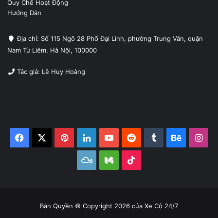
Quy Chế Hoạt Động
Hướng Dẫn
Địa chỉ: Số 115 Ngõ 28 Phố Đại Linh, phường Trung Văn, quận
Nam Từ Liêm, Hà Nội, 100000
Tác giả: Lê Huy Hoàng
Facebook
X
Pinterest
LinkedIn
YouTube
Reddit
Tumblr
Behance
Ins
Mixcloud
Medium
TikTok
Bản Quyền © Copyright 2026 của Xe Cộ 24/7