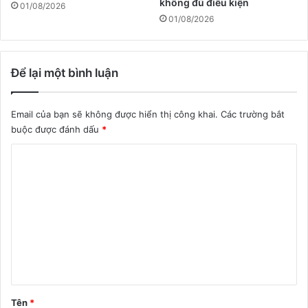
không đủ điều kiện
01/08/2026
01/08/2026
Để lại một bình luận
Email của bạn sẽ không được hiển thị công khai.
Các trường bắt
buộc được đánh dấu
*
B
ì
n
h
l
u
ậ
n
Tên
*