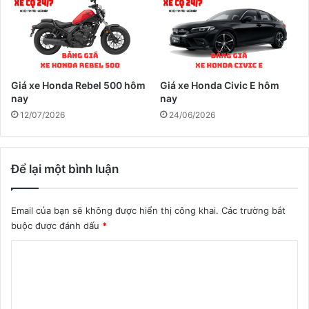
Giá xe Honda Rebel 500 hôm
Giá xe Honda Civic E hôm
nay
nay
12/07/2026
24/06/2026
Để lại một bình luận
Email của bạn sẽ không được hiển thị công khai.
Các trường bắt
buộc được đánh dấu
*
B
ì
n