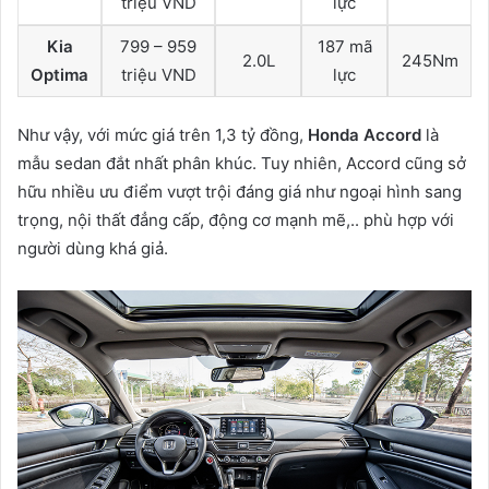
triệu VND
lực
Kia
799 – 959
187 mã
2.0L
245Nm
Optima
triệu VND
lực
Như vậy, với mức giá trên 1,3 tỷ đồng,
Honda Accord
là
mẫu sedan đắt nhất phân khúc. Tuy nhiên, Accord cũng sở
hữu nhiều ưu điểm vượt trội đáng giá như ngoại hình sang
trọng, nội thất đẳng cấp, động cơ mạnh mẽ,.. phù hợp với
người dùng khá giả.