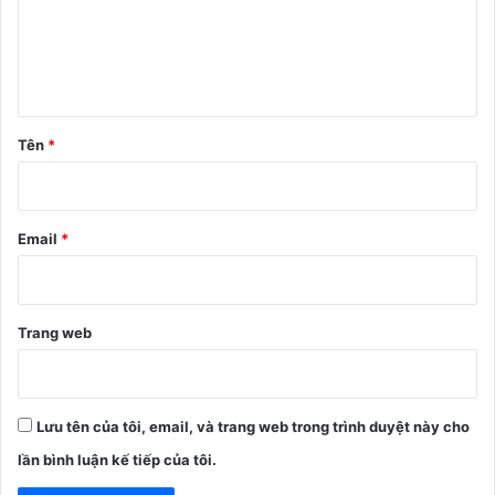
h
l
u
ậ
n
Tên
*
*
Email
*
Trang web
Lưu tên của tôi, email, và trang web trong trình duyệt này cho
lần bình luận kế tiếp của tôi.