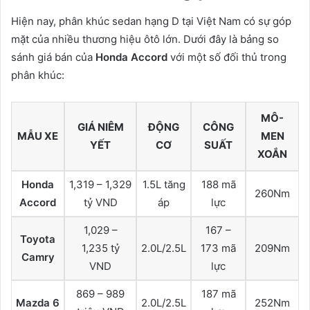
Hiện nay, phân khúc sedan hạng D tại Việt Nam có sự góp
mặt của nhiều thương hiệu ôtô lớn. Dưới đây là bảng so
sánh giá bán của
Honda Accord
với một số đối thủ trong
phân khúc:
MÔ-
GIÁ NIÊM
ĐỘNG
CÔNG
MẪU XE
MEN
YẾT
CƠ
SUẤT
XOẮN
Honda
1,319 – 1,329
1.5L tăng
188 mã
260Nm
Accord
tỷ VND
áp
lực
1,029 –
167 –
Toyota
1,235 tỷ
2.0L/2.5L
173 mã
209Nm
Camry
VND
lực
869 – 989
187 mã
Mazda 6
2.0L/2.5L
252Nm