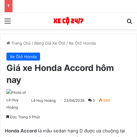
Menu
T
Trang Chủ
/
Bảng Giá Xe Ôtô
/
Xe Ôtô Honda
Xe Ôtô Honda
Giá xe Honda Accord hôm
nay
Lê Huy Hoàng
23/06/2026
0
646
Đọc Trong 5 Phút
Honda Accord
là mẫu sedan hạng D được ưa chuộng tại