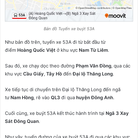
Bản đồ Tuyến xe buýt 53A
Như bản đồ trên, tuyến xe 53A đi từ bắt đầu từ
điểm
Hoàng Quốc Việt
ở khu vực
Nam Từ Liêm
.
Sau đó, xe chạy dọc theo đường
Phạm Văn Đồng
, qua các
khu vực
Cầu Giấy
,
Tây Hồ
đến
Đại lộ Thăng Long
.
Xe tiếp tục di chuyển trên Đại lộ Thăng Long đến ngã
tư
Nam Hồng
, rẽ vào
QL3
đi qua
huyện Đông Anh
.
Cuối cùng, xe buýt 53A kết thúc hành trình tại
Ngã 3 Xay
Sát Đông Quan
.
Như vậy, tuyến đường của xe buýt 53A đi qua các khu vực