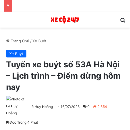
Menu
T
Trang Chủ
/
Xe Buýt
Xe Buýt
Tuyến xe buýt số 53A Hà Nội
– Lịch trình – Điểm dừng hôm
nay
Lê Huy Hoàng
16/07/2026
0
2.354
Đọc Trong 4 Phút