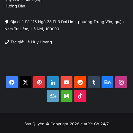
Hướng Dẫn
Địa chỉ: Số 115 Ngõ 28 Phố Đại Linh, phường Trung Văn, quận
Nam Từ Liêm, Hà Nội, 100000
Tác giả: Lê Huy Hoàng
Facebook
X
Pinterest
LinkedIn
YouTube
Reddit
Tumblr
Behance
Ins
Mixcloud
Medium
TikTok
Bản Quyền © Copyright 2026 của Xe Cộ 24/7