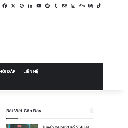
Facebook
X
Pinterest
LinkedIn
YouTube
Reddit
Tumblr
Behance
Instagram
Mixcloud
Medium
TikTok
HỎI ĐÁP
LIÊN HỆ
Bài Viết Gần Đây
Tuyến xe buýt số 55B Hà