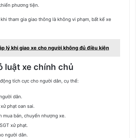
khiển phương tiện.
 khi tham gia giao thông là không vi phạm, bất kể xe
p lý khi giao xe cho người không đủ điều kiện
ỏ luật xe chính chủ
 động tích cực cho người dân, cụ thể:
 người dân.
xử phạt oan sai.
nh mua bán, chuyển nhượng xe.
CSGT xử phạt.
ho người dân.