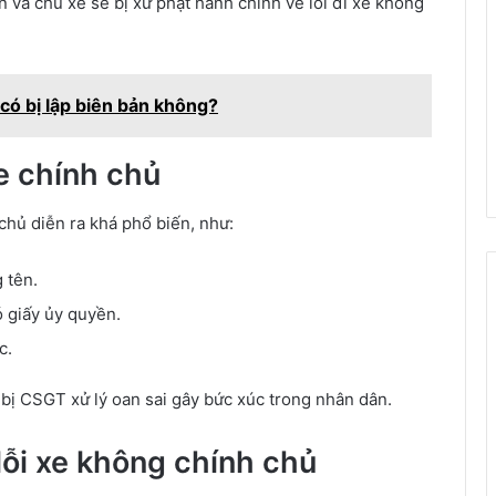
 và chủ xe sẽ bị xử phạt hành chính về lỗi đi xe không
ó bị lập biên bản không?
e chính chủ
 chủ diễn ra khá phổ biến, như:
 tên.
 giấy ủy quyền.
c.
bị CSGT xử lý oan sai gây bức xúc trong nhân dân.
lỗi xe không chính chủ