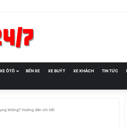
 XE ÔTÔ
BẾN XE
XE BUÝT
XE KHÁCH
TIN TỨC
dụng không? Hướng dẫn chi tiết