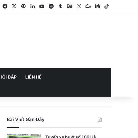
Facebook
X
Pinterest
LinkedIn
YouTube
Reddit
Tumblr
Behance
Instagram
Mixcloud
Medium
TikTok
HỎI ĐÁP
LIÊN HỆ
Bài Viết Gần Đây
Tuyến xe buýt số 106 Hà