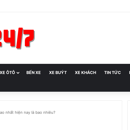
 XE ÔTÔ
BẾN XE
XE BUÝT
XE KHÁCH
TIN TỨC
o nhất hiện nay là bao nhiêu?