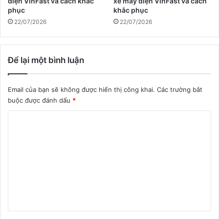
điện VinFast và cách khắc
xe máy điện VinFast và cách
phục
khắc phục
22/07/2026
22/07/2026
Để lại một bình luận
Email của bạn sẽ không được hiển thị công khai.
Các trường bắt
buộc được đánh dấu
*
B
ì
n
h
l
u
ậ