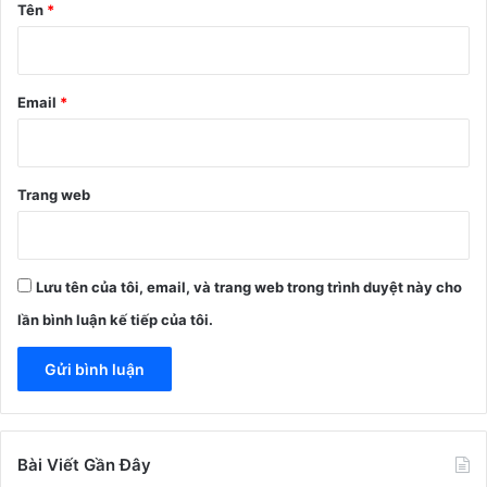
n
Tên
*
*
Email
*
Trang web
Lưu tên của tôi, email, và trang web trong trình duyệt này cho
lần bình luận kế tiếp của tôi.
Bài Viết Gần Đây