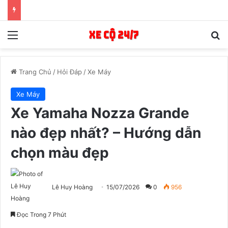
Menu
T
Trang Chủ
/
Hỏi Đáp
/
Xe Máy
Xe Máy
Xe Yamaha Nozza Grande
nào đẹp nhất? – Hướng dẫn
chọn màu đẹp
Lê Huy Hoàng
15/07/2026
0
956
Đọc Trong 7 Phút