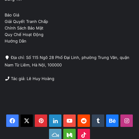
Báo Giá
Giải Quyết Tranh Chấp
Chính Sách Bảo Mật
Quy Chế Hoạt Động
Hướng Dẫn
Địa chỉ: Số 115 Ngõ 28 Phố Đại Linh, phường Trung Văn, quận
Nam Từ Liêm, Hà Nội, 100000
Tác giả: Lê Huy Hoàng
Facebook
X
Pinterest
LinkedIn
YouTube
Reddit
Tumblr
Behance
Ins
Mixcloud
Medium
TikTok