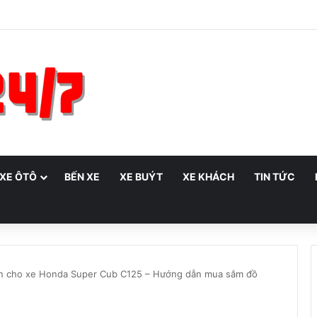
 XE ÔTÔ
BẾN XE
XE BUÝT
XE KHÁCH
TIN TỨC
n cho xe Honda Super Cub C125 – Hướng dẫn mua sắm đồ