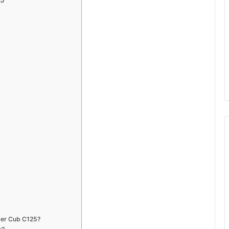
25
uper Cub C125?