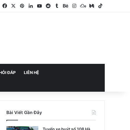
Facebook
X
Pinterest
LinkedIn
YouTube
Reddit
Tumblr
Behance
Instagram
Mixcloud
Medium
TikTok
HỎI ĐÁP
LIÊN HỆ
Bài Viết Gần Đây
Tuyến xe buýt số 108 Hà