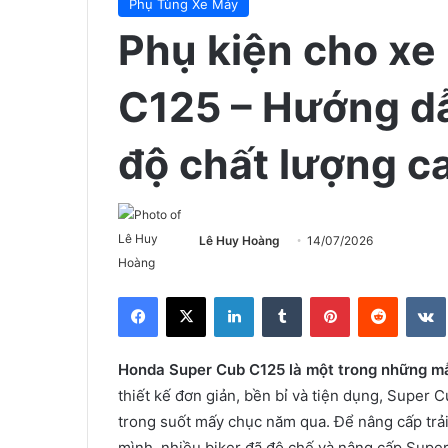
Phụ Tùng Xe Máy
Phụ kiện cho x
C125 – Hướng d
độ chất lượng c
Lê Huy Hoàng
14/07/2026
Facebook
X
LinkedIn
Tumblr
Pinterest
Reddit
Honda Super Cub C125 là một trong những mẫu
thiết kế đơn giản, bền bỉ và tiện dụng, Super
trong suốt mấy chục năm qua. Để nâng cấp trả
mình, nhiều biker đã độ chế và nâng cấp Supe