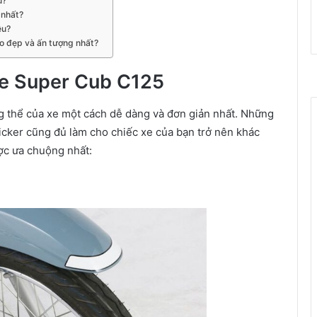
u?
 nhất?
êu?
o đẹp và ấn tượng nhất?
xe Super Cub C125
ng thể của xe một cách dễ dàng và đơn giản nhất. Những
ticker cũng đủ làm cho chiếc xe của bạn trở nên khác
ược ưa chuộng nhất: