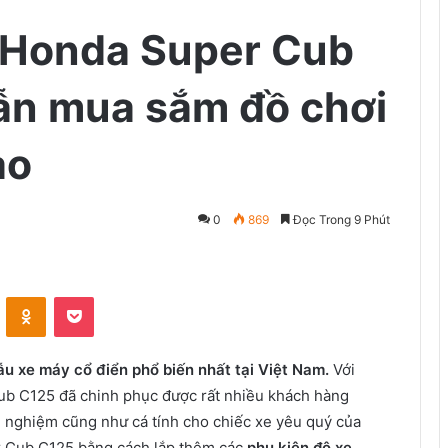
e Honda Super Cub
ẫn mua sắm đồ chơi
ao
0
869
Đọc Trong 9 Phút
VKontakte
Odnoklassniki
Pocket
 xe máy cổ điển phổ biến nhất tại Việt Nam.
Với
 Cub C125 đã chinh phục được rất nhiều khách hàng
i nghiệm cũng như cá tính cho chiếc xe yêu quý của
r Cub C125 bằng cách lắp thêm các
phụ kiện độ xe