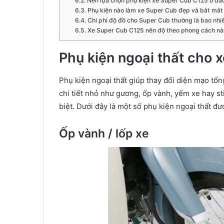
Nên lựa chọn phụ kiện xe Super Cub C125 ở đâ
Phụ kiện nào làm xe Super Cub đẹp và bắt mắt
Chi phí độ đồ cho Super Cub thường là bao nhi
Xe Super Cub C125 nên độ theo phong cách nà
Phụ kiện ngoại thất cho 
Phụ kiện ngoại thất giúp thay đổi diện mạo tổ
chi tiết nhỏ như gương, ốp vành, yếm xe hay s
biệt. Dưới đây là một số phụ kiện ngoại thất đ
Ốp vành / lốp xe