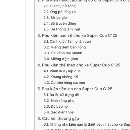
Phụ kiện nâng cấp động cơ cho Super Cub C1
Xilanh / pít tông
Ống pô, ống xả
Bộ lọc gió
Bộ truyền động
Hệ thống làm mát
Phụ kiện bảo vệ cho xe Super Cub C125
Cánh gió / Tấm chắn bùn
Miếng đệm bên hông
Ốp vành đĩa phanh
Miếng đệm gầm
Phụ kiện thể thao cho xe Super Cub C125
Vành đua / lốp đua
Khung chống đổ
Ốp bên hông carbon
Phụ kiện tiện ích cho Super Cub C125
Ba lô, túi đựng đồ
Bình xăng phụ
Đồ bảo hộ
Sạc điện thoại
Câu hỏi thường gặp
Những phụ kiện nào là thiết yếu nhất cho xe S