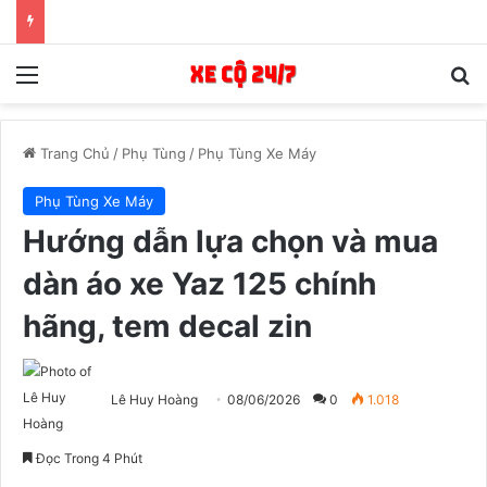
Menu
T
Trang Chủ
/
Phụ Tùng
/
Phụ Tùng Xe Máy
Phụ Tùng Xe Máy
Hướng dẫn lựa chọn và mua
dàn áo xe Yaz 125 chính
hãng, tem decal zin
Lê Huy Hoàng
08/06/2026
0
1.018
Đọc Trong 4 Phút