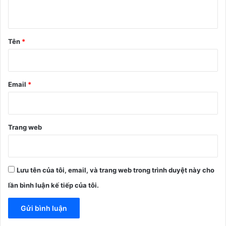
u
ậ
n
Tên
*
*
Email
*
Trang web
Lưu tên của tôi, email, và trang web trong trình duyệt này cho
lần bình luận kế tiếp của tôi.