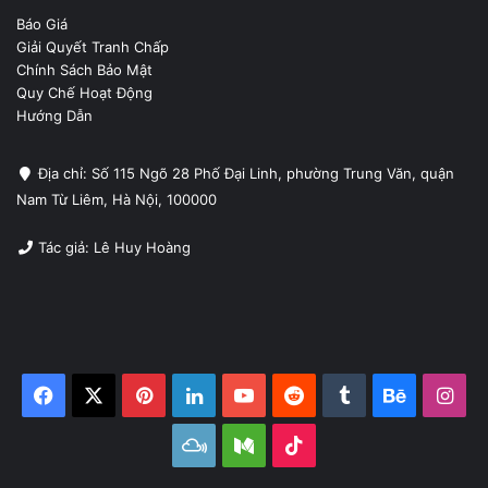
Báo Giá
Giải Quyết Tranh Chấp
Chính Sách Bảo Mật
Quy Chế Hoạt Động
Hướng Dẫn
Địa chỉ: Số 115 Ngõ 28 Phố Đại Linh, phường Trung Văn, quận
Nam Từ Liêm, Hà Nội, 100000
Tác giả: Lê Huy Hoàng
Facebook
X
Pinterest
LinkedIn
YouTube
Reddit
Tumblr
Behance
Ins
Mixcloud
Medium
TikTok