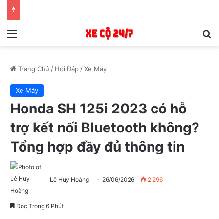
Menu
T
Trang Chủ
/
Hỏi Đáp
/
Xe Máy
Xe Máy
Honda SH 125i 2023 có hỗ
trợ kết nối Bluetooth không?
Tổng hợp đầy đủ thông tin
Lê Huy Hoàng
26/06/2026
2.296
Đọc Trong 6 Phút