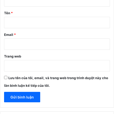
ậ
n
Tên
*
*
Email
*
Trang web
Lưu tên của tôi, email, và trang web trong trình duyệt này cho
lần bình luận kế tiếp của tôi.