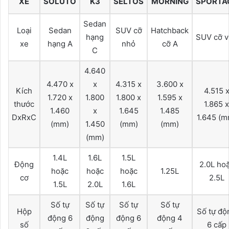
XE
SOLUTO
K3
SELTOS
MORNING
SPORTA
Sedan
Loại
Sedan
SUV cỡ
Hatchback
hạng
SUV cỡ v
xe
hạng A
nhỏ
cỡ A
C
4.640
4.470 x
x
4.315 x
3.600 x
Kích
4.515 
1.720 x
1.800
1.800 x
1.595 x
thước
1.865 x
1.460
x
1.645
1.485
DxRxC
1.645 (m
(mm)
1.450
(mm)
(mm)
(mm)
1.4L
1.6L
1.5L
Động
2.0L ho
hoặc
hoặc
hoặc
1.25L
cơ
2.5L
1.5L
2.0L
1.6L
Số tự
Số tự
Số tự
Số tự
Hộp
Số tự độ
động 6
động
động 6
động 4
số
6 cấp