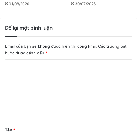
01/08/2026
30/07/2026
Để lại một bình luận
Email của bạn sẽ không được hiển thị công khai.
Các trường bắt
buộc được đánh dấu
*
B
ì
n
h
l
u
ậ
n
Tên
*