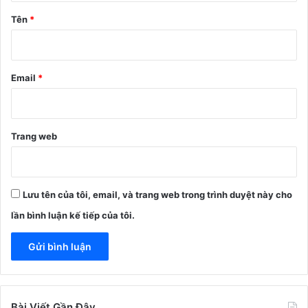
n
Tên
*
*
Email
*
Trang web
Lưu tên của tôi, email, và trang web trong trình duyệt này cho
lần bình luận kế tiếp của tôi.
Bài Viết Gần Đây