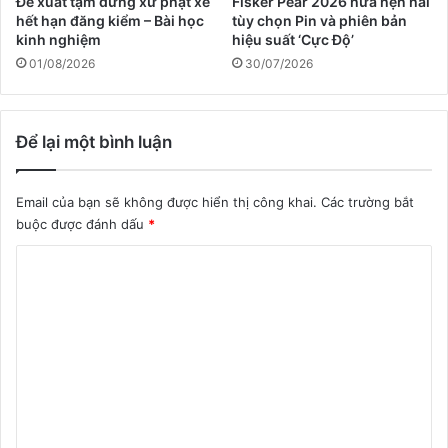
Đề xuất tạm dừng xử phạt xe
Fisker Pear 2026 hứa hẹn hai
hết hạn đăng kiểm – Bài học
tùy chọn Pin và phiên bản
kinh nghiệm
hiệu suất ‘Cực Độ’
01/08/2026
30/07/2026
Để lại một bình luận
Email của bạn sẽ không được hiển thị công khai.
Các trường bắt
buộc được đánh dấu
*
B
ì
n
h
l
u
ậ