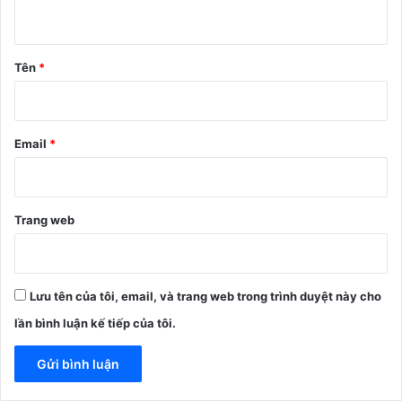
u
ậ
n
Tên
*
*
Email
*
Trang web
Lưu tên của tôi, email, và trang web trong trình duyệt này cho
lần bình luận kế tiếp của tôi.