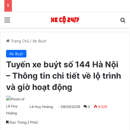
Menu
T
Trang Chủ
/
Xe Buýt
Xe Buýt
Tuyến xe buýt số 144 Hà Nội
– Thông tin chi tiết về lộ trình
và giờ hoạt động
Lê Huy Hoàng
08/06/2026
0
9.529
Đọc Trong 2 Phút