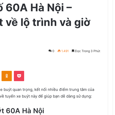
ố 60A Hà Nội –
t về lộ trình và giờ
0
1.491
Đọc Trong 3 Phút
VKontakte
Odnoklassniki
Pocket
e buýt quan trọng, kết nối nhiều điểm trung tâm của
t về tuyến xe buýt này để giúp bạn dễ dàng sử dụng:
uýt 60A Hà Nội