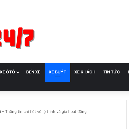
 XE ÔTÔ
BẾN XE
XE BUÝT
XE KHÁCH
TIN TỨC
– Thông tin chi tiết về lộ trình và giờ hoạt động