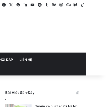
Facebook
X
Pinterest
LinkedIn
YouTube
Reddit
Tumblr
Behance
Instagram
Mixcloud
Medium
TikTok
HỎI ĐÁP
LIÊN HỆ
Bài Viết Gần Đây
Tuyến xe buýt số 67 Hà Nội