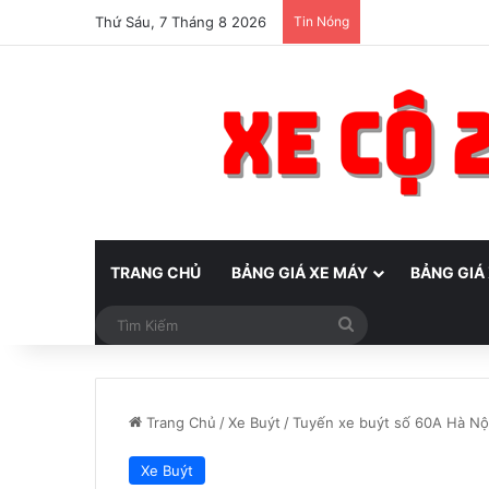
Thứ Sáu, 7 Tháng 8 2026
Tin Nóng
TRANG CHỦ
BẢNG GIÁ XE MÁY
BẢNG GIÁ
Tìm
Kiếm
Trang Chủ
/
Xe Buýt
/
Tuyến xe buýt số 60A Hà Nội 
Xe Buýt