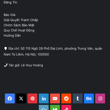
Đăng Tin
Báo Giá
Giải Quyết Tranh Chấp
Chính Sách Bảo Mật
Quy Chế Hoạt Động
Hướng Dẫn
Địa chỉ: Số 115 Ngõ 28 Phố Đại Linh, phường Trung Văn, quận
Nam Từ Liêm, Hà Nội, 100000
Tác giả: Lê Huy Hoàng
Facebook
X
Pinterest
LinkedIn
YouTube
Reddit
Tumblr
Behance
Ins
Mixcloud
Medium
TikTok