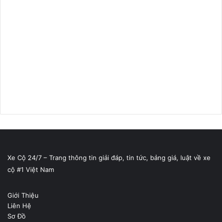
Xe Cộ 24/7 – Trang thông tin giải đáp, tin tức, bảng giá, luật về xe
cộ #1 Việt Nam
Giới Thiệu
Liên Hệ
Sơ Đồ