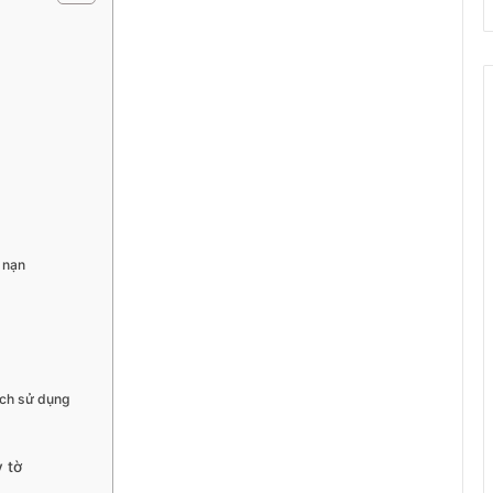
i nạn
ích sử dụng
 tờ