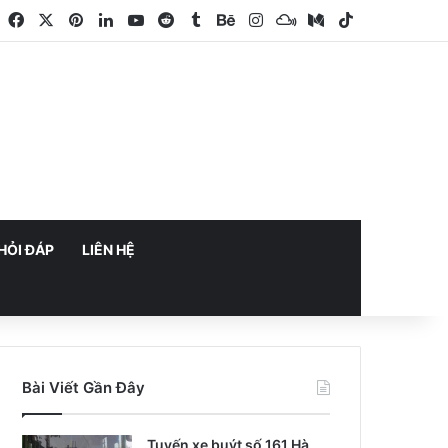
Facebook
X
Pinterest
LinkedIn
YouTube
Reddit
Tumblr
Behance
Instagram
Mixcloud
Medium
TikTok
HỎI ĐÁP
LIÊN HỆ
Bài Viết Gần Đây
Tuyến xe buýt số 161 Hà