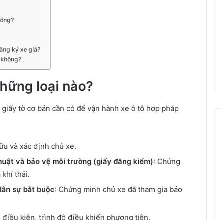
hông?
ăng ký xe giả?
ô không?
những loại nào?
 giấy tờ cơ bản cần có để vận hành xe ô tô hợp pháp
u và xác định chủ xe.
huật và bảo vệ môi trường (giấy đăng kiểm)
: Chứng
khí thải.
dân sự bắt buộc
: Chứng minh chủ xe đã tham gia bảo
 điều kiện, trình độ điều khiển phương tiện.