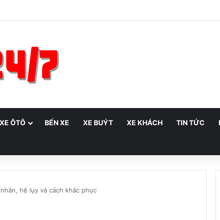
 XE ÔTÔ
BẾN XE
XE BUÝT
XE KHÁCH
TIN TỨC
 nhân, hệ lụy và cách khắc phục