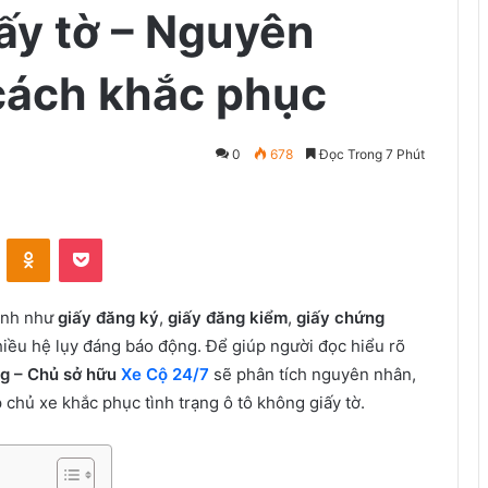
iấy tờ – Nguyên
 cách khắc phục
0
678
Đọc Trong 7 Phút
VKontakte
Odnoklassniki
Pocket
định như
giấy đăng ký
,
giấy đăng kiểm
,
giấy chứng
hiều hệ lụy đáng báo động. Để giúp người đọc hiểu rõ
g – Chủ sở hữu
Xe Cộ 24/7
sẽ phân tích nguyên nhân,
p chủ xe khắc phục tình trạng ô tô không giấy tờ.