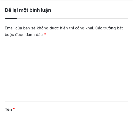
Để lại một bình luận
Email của bạn sẽ không được hiển thị công khai.
Các trường bắt
buộc được đánh dấu
*
B
ì
n
h
l
u
ậ
n
Tên
*
*