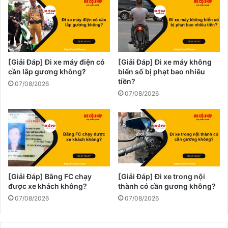
[Giải Đáp] Đi xe máy điện có
[Giải Đáp] Đi xe máy không
cần lắp gương không?
biển số bị phạt bao nhiêu
tiền?
07/08/2026
07/08/2026
[Giải Đáp] Bằng FC chạy
[Giải Đáp] Đi xe trong nội
được xe khách không?
thành có cần gương không?
07/08/2026
07/08/2026