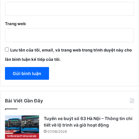
Trang web
Lưu tên của tôi, email, và trang web trong trình duyệt này cho
lần bình luận kế tiếp của tôi.
Bài Viết Gần Đây
Tuyến xe buýt số 63 Hà Nội – Thông tin chi
tiết về lộ trình và giờ hoạt động
07/08/2026