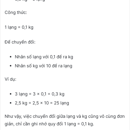
Công thức:
1 lạng = 0,1 kg
Để chuyển đổi:
Nhân số lạng với 0,1 để ra kg
Nhân số kg với 10 để ra lạng
Ví dụ:
3 lạng = 3 x 0,1 = 0,3 kg
2,5 kg = 2,5 x 10 = 25 lạng
Như vậy, việc chuyển đổi giữa lạng và kg cũng vô cùng đơn
giản, chỉ cần ghi nhớ quy đổi 1 lạng = 0,1 kg.