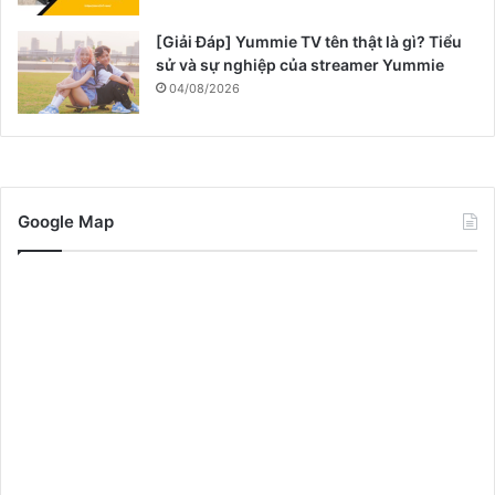
[Giải Đáp] Yummie TV tên thật là gì? Tiểu
sử và sự nghiệp của streamer Yummie
04/08/2026
Google Map