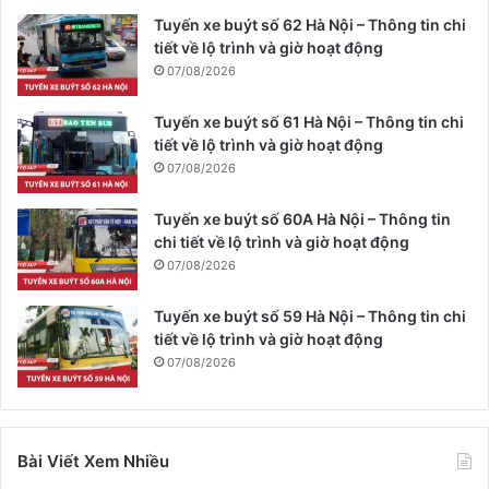
Tuyến xe buýt số 62 Hà Nội – Thông tin chi
tiết về lộ trình và giờ hoạt động
07/08/2026
Tuyến xe buýt số 61 Hà Nội – Thông tin chi
tiết về lộ trình và giờ hoạt động
07/08/2026
Tuyến xe buýt số 60A Hà Nội – Thông tin
chi tiết về lộ trình và giờ hoạt động
07/08/2026
Tuyến xe buýt số 59 Hà Nội – Thông tin chi
tiết về lộ trình và giờ hoạt động
07/08/2026
Bài Viết Xem Nhiều