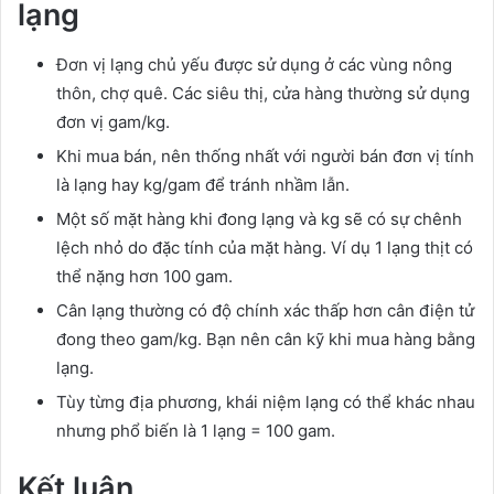
lạng
Đơn vị lạng chủ yếu được sử dụng ở các vùng nông
thôn, chợ quê. Các siêu thị, cửa hàng thường sử dụng
đơn vị gam/kg.
Khi mua bán, nên thống nhất với người bán đơn vị tính
là lạng hay kg/gam để tránh nhầm lẫn.
Một số mặt hàng khi đong lạng và kg sẽ có sự chênh
lệch nhỏ do đặc tính của mặt hàng. Ví dụ 1 lạng thịt có
thể nặng hơn 100 gam.
Cân lạng thường có độ chính xác thấp hơn cân điện tử
đong theo gam/kg. Bạn nên cân kỹ khi mua hàng bằng
lạng.
Tùy từng địa phương, khái niệm lạng có thể khác nhau
nhưng phổ biến là 1 lạng = 100 gam.
Kết luận