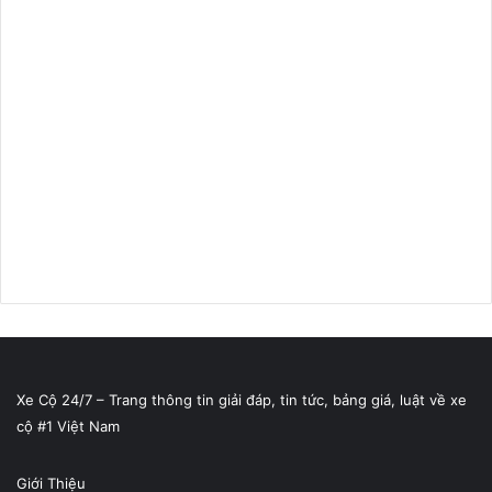
Xe Cộ 24/7 – Trang thông tin giải đáp, tin tức, bảng giá, luật về xe
cộ #1 Việt Nam
Giới Thiệu