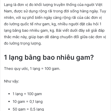
Lạng là đơn vị đo khối lượng truyền thống của người Việt
Nam, được sử dụng rộng rãi trong đời sống hàng ngày. Tuy
nhiên, với sự phổ biến ngày càng rộng rãi của các đơn vị
đo lường quốc tế như gam, kg, nhiều người đặt câu hỏi 1
lạng bằng bao nhiêu gam, kg. Bài viết dưới đây sẽ giải đáp
thắc mắc này, giúp bạn dễ dàng chuyển đổi giữa các đơn vị
đo lường trọng lượng.
1 lạng bằng bao nhiêu gam?
Theo quy ước, 1 lạng = 100 gam.
Như vậy:
1 lạng = 100 gam
10 gam = 0,1 lạng
50 gam = 0,5 lạng