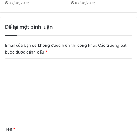
07/08/2026
07/08/2026
Để lại một bình luận
Email của bạn sẽ không được hiển thị công khai.
Các trường bắt
buộc được đánh dấu
*
B
ì
n
h
l
u
ậ
n
Tên
*
*