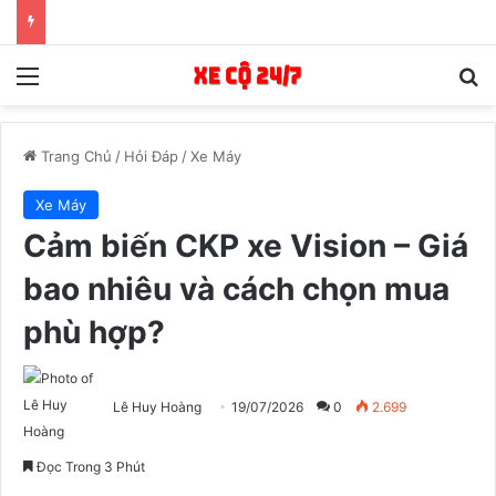
Menu
T
Trang Chủ
/
Hỏi Đáp
/
Xe Máy
Xe Máy
Cảm biến CKP xe Vision – Giá
bao nhiêu và cách chọn mua
phù hợp?
Lê Huy Hoàng
19/07/2026
0
2.699
Đọc Trong 3 Phút