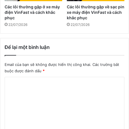
Các lỗi thường gặp ở xe máy
Các lỗi thường gặp về sạc pin
điện VinFast và cách khắc
xe máy điện VinFast và cách
phục
khắc phục
22/07/2026
22/07/2026
Để lại một bình luận
Email của bạn sẽ không được hiển thị công khai.
Các trường bắt
buộc được đánh dấu
*
B
ì
n
h
l
u