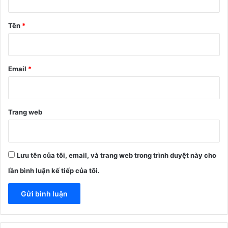
ậ
n
Tên
*
*
Email
*
Trang web
Lưu tên của tôi, email, và trang web trong trình duyệt này cho
lần bình luận kế tiếp của tôi.