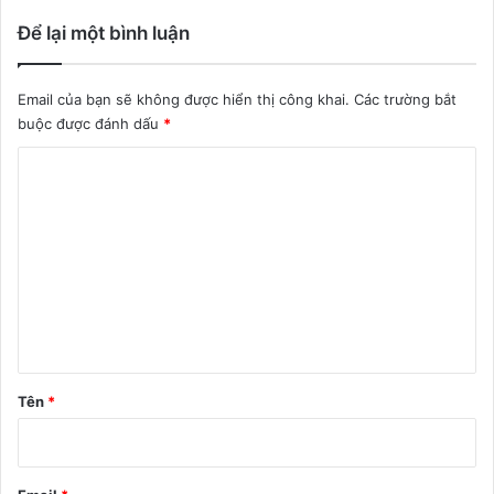
Để lại một bình luận
Email của bạn sẽ không được hiển thị công khai.
Các trường bắt
buộc được đánh dấu
*
B
ì
n
h
l
u
ậ
n
Tên
*
*