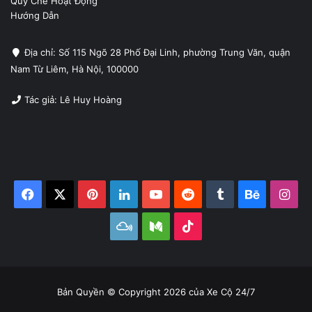
Quy Chế Hoạt Động
Hướng Dẫn
Địa chỉ: Số 115 Ngõ 28 Phố Đại Linh, phường Trung Văn, quận
Nam Từ Liêm, Hà Nội, 100000
Tác giả: Lê Huy Hoàng
Facebook
X
Pinterest
LinkedIn
YouTube
Reddit
Tumblr
Behance
Ins
Mixcloud
Medium
TikTok
Bản Quyền © Copyright 2026 của Xe Cộ 24/7