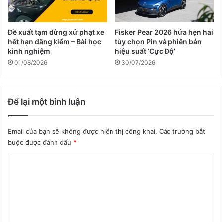
Đề xuất tạm dừng xử phạt xe
Fisker Pear 2026 hứa hẹn hai
hết hạn đăng kiểm – Bài học
tùy chọn Pin và phiên bản
kinh nghiệm
hiệu suất ‘Cực Độ’
01/08/2026
30/07/2026
Để lại một bình luận
Email của bạn sẽ không được hiển thị công khai.
Các trường bắt
buộc được đánh dấu
*
B
ì
n
h
l