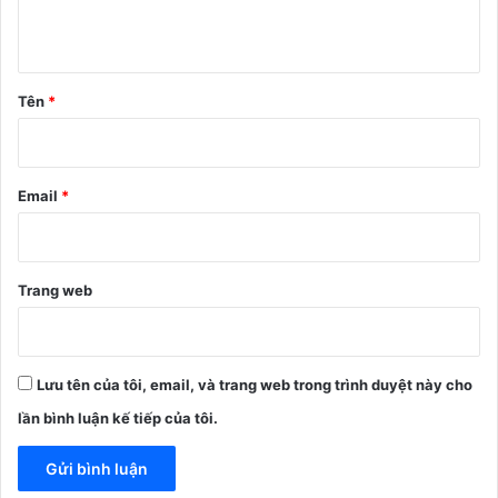
u
ậ
n
Tên
*
*
Email
*
Trang web
Lưu tên của tôi, email, và trang web trong trình duyệt này cho
lần bình luận kế tiếp của tôi.