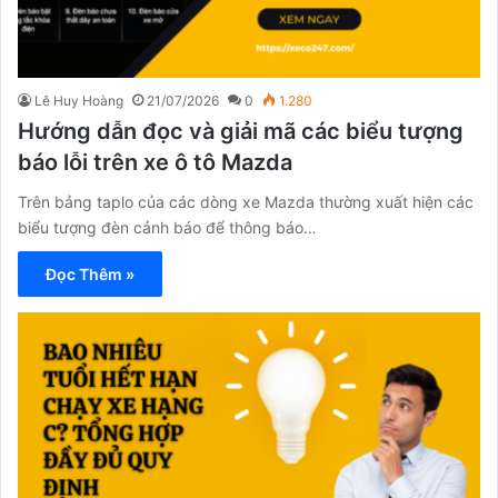
Lê Huy Hoàng
21/07/2026
0
1.280
Hướng dẫn đọc và giải mã các biểu tượng
báo lỗi trên xe ô tô Mazda
Trên bảng taplo của các dòng xe Mazda thường xuất hiện các
biểu tượng đèn cảnh báo để thông báo…
Đọc Thêm »