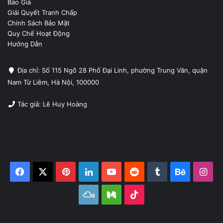
Báo Giá
Giải Quyết Tranh Chấp
Chính Sách Bảo Mật
Quy Chế Hoạt Động
Hướng Dẫn
Địa chỉ: Số 115 Ngõ 28 Phố Đại Linh, phường Trung Văn, quận
Nam Từ Liêm, Hà Nội, 100000
Tác giả: Lê Huy Hoàng
Facebook
X
Pinterest
LinkedIn
YouTube
Reddit
Tumblr
Behance
Ins
Mixcloud
Medium
TikTok