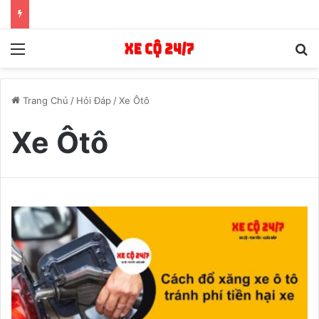
Menu
T
Trang Chủ
/
Hỏi Đáp
/
Xe Ôtô
Xe Ôtô