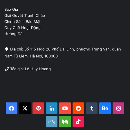
Báo Giá
Giải Quyết Tranh Chấp
Chính Sách Bảo Mật
Quy Chế Hoạt Động
Hướng Dẫn
Địa chỉ: Số 115 Ngõ 28 Phố Đại Linh, phường Trung Văn, quận
Nam Từ Liêm, Hà Nội, 100000
Tác giả: Lê Huy Hoàng
Facebook
X
Pinterest
LinkedIn
YouTube
Reddit
Tumblr
Behance
Ins
Mixcloud
Medium
TikTok