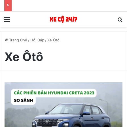
Menu
T
Trang Chủ
/
Hỏi Đáp
/
Xe Ôtô
Xe Ôtô